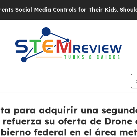
 Media Controls for Their Kids. Should the US?
Th
rta para adquirir una segun
y refuerza su oferta de Drone
bierno federal en el área me