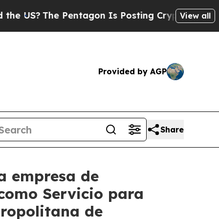
e Pentagon Is Posting Cryptic Biblical Messages
View all
Provided by AGP
Share
da empresa de
 como Servicio para
tropolitana de