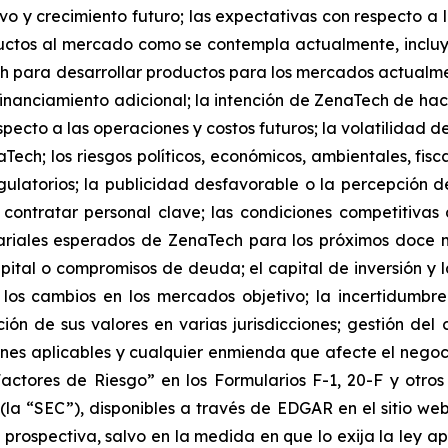
ivo y crecimiento futuro; las expectativas con respecto a
ctos al mercado como se contempla actualmente, inclu
 para desarrollar productos para los mercados actualm
nanciamiento adicional; la intención de ZenaTech de hace
specto a las operaciones y costos futuros; la volatilidad de
Tech; los riesgos políticos, económicos, ambientales, fisc
latorios; la publicidad desfavorable o la percepción del
contratar personal clave; las condiciones competitivas d
sariales esperados de ZenaTech para los próximos doce
pital o compromisos de deuda; el capital de inversión y 
 los cambios en los mercados objetivo; la incertidumb
ación de sus valores en varias jurisdicciones; gestión del
ciones aplicables y cualquier enmienda que afecte el nego
Factores de Riesgo” en los Formularios F-1, 20-F y otr
(la “SEC”), disponibles a través de EDGAR en el sitio we
 prospectiva, salvo en la medida en que lo exija la ley ap