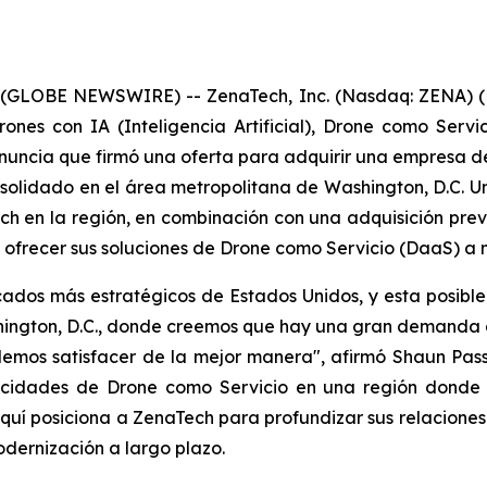
 (GLOBE NEWSWIRE) -- ZenaTech, Inc. (Nasdaq: ZENA) (
ones con IA (Inteligencia Artificial), Drone como Serv
nuncia que firmó una oferta para adquirir una empresa de
onsolidado en el área metropolitana de Washington, D.C. 
ch en la región, en combinación con una adquisición pr
 ofrecer sus soluciones de Drone como Servicio (DaaS) a m
cados más estratégicos de Estados Unidos, y esta posibl
hington, D.C., donde creemos que hay una gran demanda 
os satisfacer de la mejor manera", afirmó Shaun Passle
pacidades de Drone como Servicio en una región dond
quí posiciona a ZenaTech para profundizar sus relaciones
odernización a largo plazo.