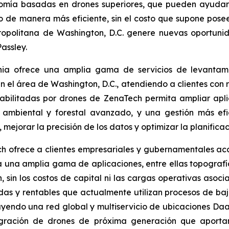
ía basadas en drones superiores, que pueden ayudar a
o de manera más eficiente, sin el costo que supone pose
opolitana de Washington, D.C. genere nuevas oportuni
assley.
ia ofrece una amplia gama de servicios de levantami
en el área de Washington, D.C., atendiendo a clientes con r
habilitadas por drones de ZenaTech permita ampliar apl
ambiental y forestal avanzado, y una gestión más efi
 mejorar la precisión de los datos y optimizar la planificac
 ofrece a clientes empresariales y gubernamentales acc
na amplia gama de aplicaciones, entre ellas topografía, 
n, sin los costos de capital ni las cargas operativas aso
das y rentables que actualmente utilizan procesos de baj
uyendo una red global y multiservicio de ubicaciones Daa
tegración de drones de próxima generación que aportan