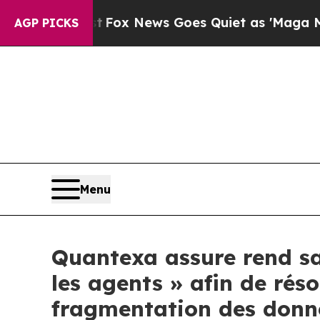
t
Fox News Goes Quiet as 'Maga Media Pipeline' 
AGP PICKS
Menu
Quantexa assure rend sa 
les agents » afin de réso
fragmentation des donné