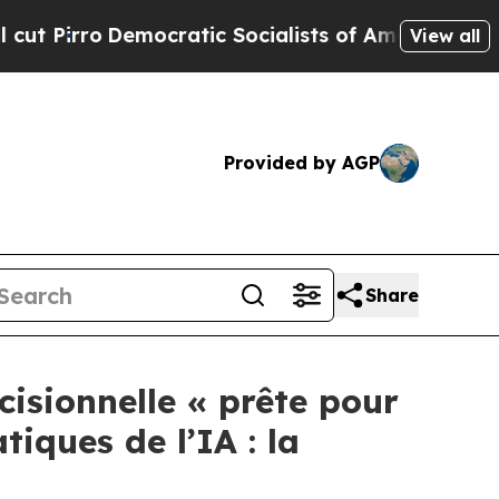
cratic Socialists of America Propose Radical O
View all
Provided by AGP
Share
cisionnelle « prête pour
iques de l’IA : la