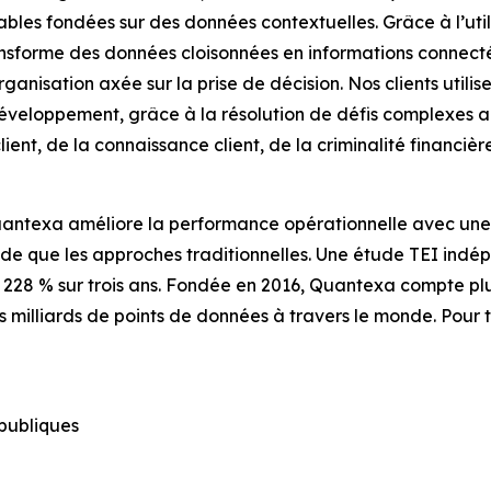
iables fondées sur des données contextuelles. Grâce à l’uti
ransforme des données cloisonnées en informations connect
anisation axée sur la prise de décision. Nos clients utili
développement, grâce à la résolution de défis complexes au
ient, de la connaissance client, de la criminalité financiè
uantexa améliore la performance opérationnelle avec une 
ide que les approches traditionnelles. Une étude TEI indép
 228 % sur trois ans. Fondée en 2016, Quantexa compte plu
des milliards de points de données à travers le monde. Pou
 publiques