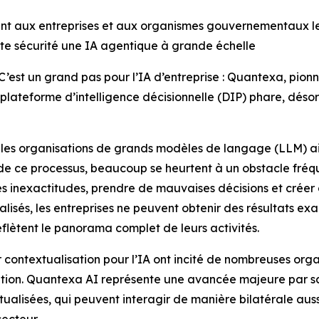
nt aux entreprises et aux organismes gouvernementaux les 
te sécurité une IA agentique à grande échelle
 un grand pas pour l’IA d’entreprise : Quantexa, pionnier
 plateforme d’intelligence décisionnelle (DIP) phare, dés
r les organisations de grands modèles de langage (LLM) ai
de ce processus, beaucoup se heurtent à un obstacle fréque
 les inexactitudes, prendre de mauvaises décisions et cré
isés, les entreprises ne peuvent obtenir des résultats exact
eflètent le panorama complet de leurs activités.
r contextualisation pour l’IA ont incité de nombreuses orga
tation. Quantexa AI représente une avancée majeure par s
tualisées, qui peuvent interagir de manière bilatérale aus