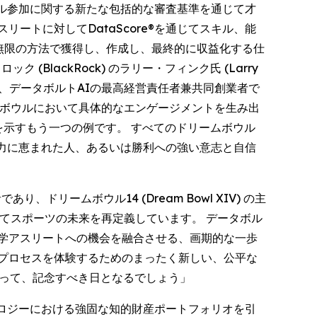
ル参加に関する新たな包括的な審査基準を通じて才
ートに対してDataScore®を通じてスキル、能
を無限の方法で獲得し、作成し、最終的に収益化する仕
ック (BlackRock) のラリー・フィンク氏 (Larry
す」と、データボルトAIの最高経営責任者兼共同創業者で
ドリームボウルにおいて具体的なエンゲージメントを生み出
を示すもう一つの例です。 すべてのドリームボウル
力に恵まれた人、あるいは勝利への強い意志と自信
であり、ドリームボウル14 (Dream Bowl XIV) の主
を通じてスポーツの未来を再定義しています。 データボル
大学アスリートへの機会を融合させる、画期的な一歩
プロセスを体験するためのまったく新しい、公平な
とって、記念すべき日となるでしょう」
ロジーにおける強固な知的財産ポートフォリオを引