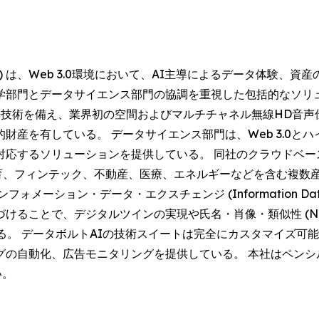
AQ: DVLT) は、Web 3.0環境において、AI主導によるデー
部門とデータサイエンス部門の協調を重視した包括的なソリュ
an®の特許技術を備え、業界初の空間およびマルチチャネル無線H
財産を有している。 データサイエンス部門は、Web 3.0と
対応するソリューションを提供している。 同社のクラウドベー
育、フィンテック、不動産、医療、エネルギーなどを含む複数産
ション・データ・エクスチェンジ (Information Data E
で、デジタルツインの実現や氏名・肖像・類似性 (Name, Imag
。 データボルトAIの技術スイートは完全にカスタマイズ可能であ
グの自動化、広告モニタリングを提供している。 本社はペンシ
い。