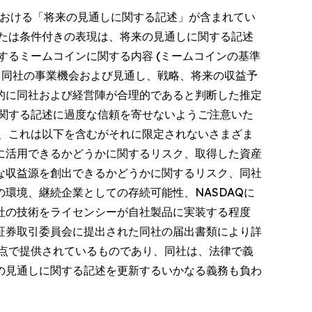
内における「将来の見通しに関する記述」が含まれてい
たは条件付きの表現は、将来の見通しに関する記述
するミームコインに関する内容 (ミームコインの基準
、同社の事業機会および見通し、戦略、将来の収益予
的に同社および経営陣が合理的であると判断した推定
関する記述に過度な信頼を寄せないようご注意いた
、これは以下を含むがそれに限定されないさまざま
に活用できるかどうかに関するリスク、取得した資産
な収益源を創出できるかどうかに関するリスク、同社
環境、継続企業としての存続可能性、NASDAQに
社の技術をライセンシーが自社製品に実装する程度
国証券取引委員会に提出された同社の届出書類により詳
点で提供されているものであり、同社は、法律で義
の見通しに関する記述を更新するいかなる義務も負わ