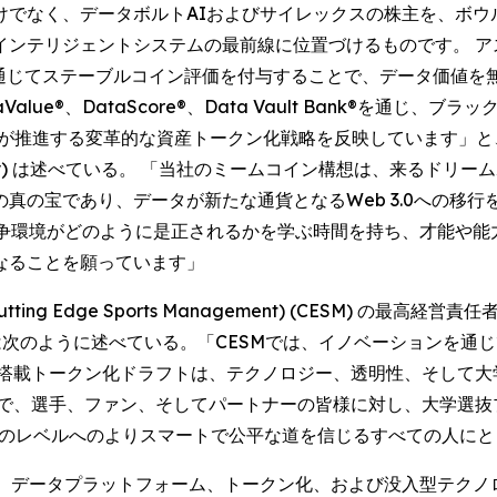
けでなく、データボルトAIおよびサイレックスの株主を、ボウ
テリジェントシステムの最前線に位置づけるものです。 アスリ
e®を通じてステーブルコイン評価を付与することで、データ価値
®、DataScore®、Data Vault Bank®を通じ、ブラックロ
ど業界リーダーが推進する変革的な資産トークン化戦略を反映していま
radley) は述べている。 「当社のミームコイン構想は、来る
真の宝であり、データが新たな通貨となるWeb 3.0への移行
競争環境がどのように是正されるかを学ぶ時間を持ち、才能や能
なることを願っています」
Edge Sports Management) (CESM) の最高経営責任者
one) は次のように述べている。「CESMでは、イノベーション
I搭載トークン化ドラフトは、テクノロジー、透明性、そして
とで、選手、ファン、そしてパートナーの皆様に対し、大学選抜
の次のレベルへのよりスマートで公平な道を信じるすべての人に
で、データプラットフォーム、トークン化、および没入型テクノ