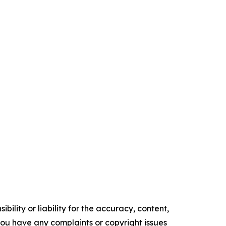
ility or liability for the accuracy, content,
f you have any complaints or copyright issues