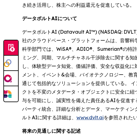
き続き活用し、株主への利益還元を促進している。
データボルトAIについて
データボルトAI (Datavault AI™) (NASD
社のクラウドベース・プラットフォームは、音響科学
科学部門では、WiSA®、ADIO®、Sumeri
ミング、同期、マルチチャネル干渉除去に関する知的
し、体験型データ知覚、価値評価、安全な収益化に
メント、イベント&会場、バイオテクノロジー、教
通じて包括的なソリューションを提供している。 インフォメー
クトを不変のメタデータ・オブジェクトに安全に紐づけること
与を可能にし、誠実性を備えた責任あるAIを促進する
パーティ統合、詳細な分析とデータ、マーケティン
ルトAIに関する詳細は、
www.dvlt.ai
を参照された
将来の見通しに関する記述