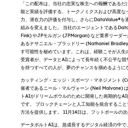
「この配布は、当社の忠実な株主への報酬であるだ
能と実績を評価する、トークノミクスおよび高度なイン
力、潜在力の評価を付与し、さらにDataValu
組みを変えました。 当社のエージェントであるDataValue
Fink) やJPモルガン (JPMorgan) な
あるナサニエル・ブラッドリー (Nathaniel B
す可能性を秘めています。これは、経験こそが人生の
受賞者が、データとAIによって長年続く不公平な
を持つすべての人が、夢のチャンスを掴めるように
カッティング・エッジ・スポーツ・マネジメント (Cutting 
催者であるニール・マルヴォーン (Neil Malv
トAIがドリームボウルのために開発した画期的なA
です。 ブロックチェーンと人工知能を統合するこ
方法を提供します。 11月14日は、フットボール
データボルトAIは、急成長するデジタル経済の中