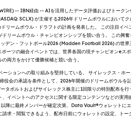
NEWSWIRE) -- IBN経由 -- AIを活用したデータ評価およびト
クス (NASDAQ: SCLX) が主催する2026年ドリームボウルにおいて
待望のドリームボウル・ドラフトの計画を発表した。 この注目イベン
ドリームボウル・チャンピオンシップを競い合う。 この興奮
フットボール2026 (Madden Football 2026)
スポーツの融合イベントでは、世界各国の現チャンピオンeスポ
ルの両方をかけて優勝候補と競い合う。
ションへの取り組みを堅持している。 サイレックス・ホールディング
取締役会の承認を条件として、2026年開催のドリームボウルを記念
1月14日時点のデータボルトおよびサイレックス株主に1回限りの特別
ト、イベントへのアクセスに関する限定コンテンツなどの実用
日以降に最終メンバーが確定次第、Data Vault®ウォレットに
に請求・閲覧できるよう、配布日前にウォレットの設定、トー