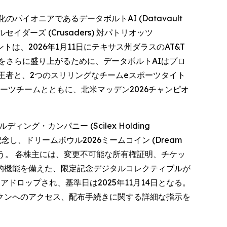
ークン化のパイオニアであるデータボルトAI (Datavault
クルセイダーズ (Crusaders) 対パトリオッツ
トは、2026年1月11日にテキサス州ダラスのAT&T
をさらに盛り上がるために、データボルトAIはプロ
 の世界王者と、2つのスリリングなチームeスポーツタイト
ーツチームとともに、北米マッデン2026チャンピオ
・カンパニー (Scilex Holding
し、ドリームボウル2026ミームコイン (Dream
配布を行う。 各株主には、変更不可能な所有権証明、チケッ
的機能を備えた、限定記念デジタルコレクティブルが
エアドロップされ、基準日は2025年11月14日となる。
クンへのアクセス、配布手続きに関する詳細な指示を