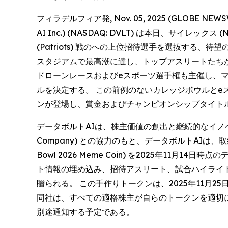
フィラデルフィア発, Nov. 05, 2025 (GLOBE 
AI Inc.) (NASDAQ: DVLT) は本日、サイレッ
(Patriots) 戦のへの上位招待選手を選抜する、
スタジアムで最高潮に達し、トップアスリートたちが
ドローンレースおよびeスポーツ選手権も主催し、マッデン・
ルを決定する。 この前例のないカレッジボウルとe
ンが登場し、賞金およびチャンピオンシップタイト
データボルトAIは、株主価値の創出と継続的なイノベー
Company) との協力のもと、データボルトAIは、
Bowl 2026 Meme Coin) を2025年1
ト情報の埋め込み、招待アスリート、試合ハイライ
贈られる。 この手作りトークンは、2025年11月25
同社は、すべての適格株主が自らのトークンを適切
別途通知する予定である。