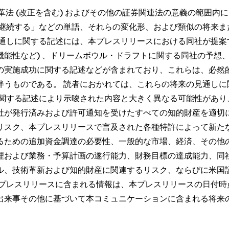
改革法 (改正を含む) およびその他の証券関連法の意義の範囲
「継続する」などの単語、それらの変化形、および類似の将来ま
通しに関する記述には、本プレスリリースにおける同社が提案
機能性など) 、ドリームボウル・ドラフトに関する同社の予想
の実施成功に関する記述などが含まれており、これらは、必然
伴うものである。 読者におかれては、これらの将来の見通しに
に関する記述により示唆された内容と大きく異なる可能性があり
社が発行済みおよび許可通知を受けたすべての知的財産を適切
リスク、本プレスリリースで言及された各種特許によって新た
ための追加資金調達の必要性、一般的な市場、経済、その他の
理および業務・予算計画の遂行能力、財務目標の達成能力、同
ール、技術革新および知的財産に関連するリスク、ならびに米
本プレスリリースに含まれる情報は、本プレスリリースの日付時
出来事その他に基づいて本コミュニケーションに含まれる将来