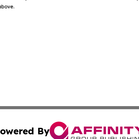
 above.
owered By