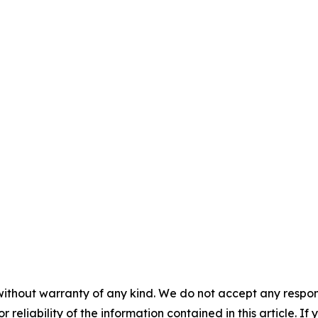
without warranty of any kind. We do not accept any responsib
r reliability of the information contained in this article. I