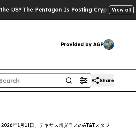
e Pentagon Is Posting Cryptic Biblical Messages
View all
Provided by AGP
Share
26年1月11日、テキサス州ダラスのAT&Tスタジ