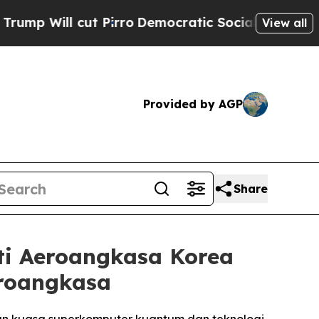
irro
Democratic Socialists of America Propose 
View all
Provided by AGP
Share
ti Aeroangkasa Korea
eroangkasa