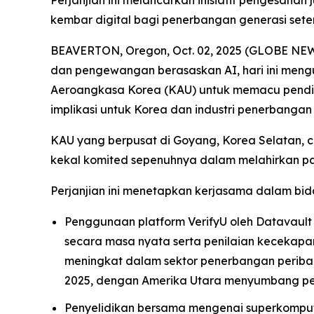
Perjanjian ini melancarkan inisiatif pengesah
kembar digital bagi penerbangan generasi sete
BEAVERTON, Oregon, Oct. 02, 2025 (GLOBE NEWSW
dan pengewangan berasaskan AI, hari ini me
Aeroangkasa Korea (KAU) untuk memacu pendid
implikasi untuk Korea dan industri penerbangan 
KAU yang berpusat di Goyang, Korea Selatan, 
kekal komited sepenuhnya dalam melahirkan pa
Perjanjian ini menetapkan kerjasama dalam bid
Penggunaan platform VerifyU oleh Datavault
secara masa nyata serta penilaian kecekapan 
meningkat dalam sektor penerbangan periba
2025, dengan Amerika Utara menyumbang pert
Penyelidikan bersama mengenai superkomput