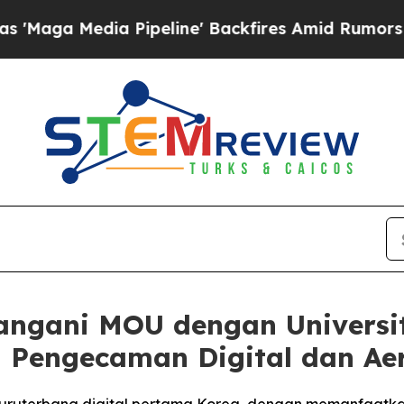
ipeline' Backfires Amid Rumors Trump Will cut P
angani MOU dengan Universi
i Pengecaman Digital dan A