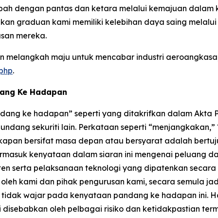
ah dengan pantas dan ketara melalui kemajuan dalam k
kan graduan kami memiliki kelebihan daya saing melalu
san mereka.
 melangkah maju untuk mencabar industri aeroangkasa, 
.php
.
dang Ke Hadapan
ang ke hadapan” seperti yang ditakrifkan dalam Akta Pe
ndang sekuriti lain. Perkataan seperti “menjangkakan,
kapan bersifat masa depan atau bersyarat adalah bertu
rmasuk kenyataan dalam siaran ini mengenai peluang da
if paten serta pelaksanaan teknologi yang dipatenkan sec
eh kami dan pihak pengurusan kami, secara semula jadi
idak wajar pada kenyataan pandang ke hadapan ini. Ha
disebabkan oleh pelbagai risiko dan ketidakpastian ter