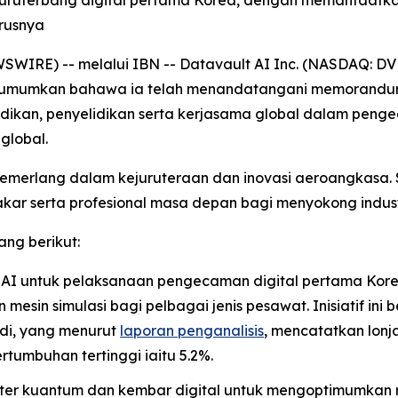
an juruterbang digital pertama Korea, dengan memanfaat
rusnya
IRE) -- melalui IBN -- Datavault AI Inc. (NASDAQ: DVLT)
ngumumkan bahawa ia telah menandatangani memorandum
ikan, penyelidikan serta kerjasama global dalam pen
global.
cemerlang dalam kejuruteraan dan inovasi aeroangkasa.
kar serta profesional masa depan bagi menyokong indust
ang berikut:
 AI untuk pelaksanaan pengecaman digital pertama Korea
mesin simulasi bagi pelbagai jenis pesawat. Inisiatif in
di, yang menurut
laporan penganalisis
, mencatatkan lonj
umbuhan tertinggi iaitu 5.2%.
er kuantum dan kembar digital untuk mengoptimumkan r