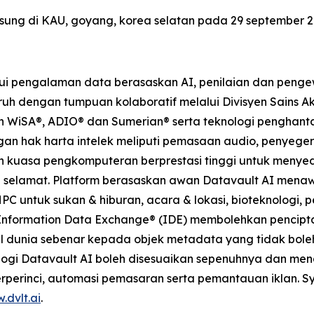
gsung di KAU, goyang, korea selatan pada 29 september 2
ui pengalaman data berasaskan AI, penilaian dan peng
uh dengan tumpuan kolaboratif melalui Divisyen Sains Aku
 WiSA®, ADIO® dan Sumerian® serta teknologi penghantar
gan hak harta intelek meliputi pemasaan audio, penye
n kuasa pengkomputeran berprestasi tinggi untuk menyed
selamat. Platform berasaskan awan Datavault AI menaw
HPC untuk sukan & hiburan, acara & lokasi, bioteknologi,
 Information Data Exchange® (IDE) membolehkan pencipta
l dunia sebenar kepada objek metadata yang tidak bole
nologi Datavault AI boleh disesuaikan sepenuhnya dan m
terperinci, automasi pemasaran serta pemantauan iklan. Sy
.dvlt.ai
.