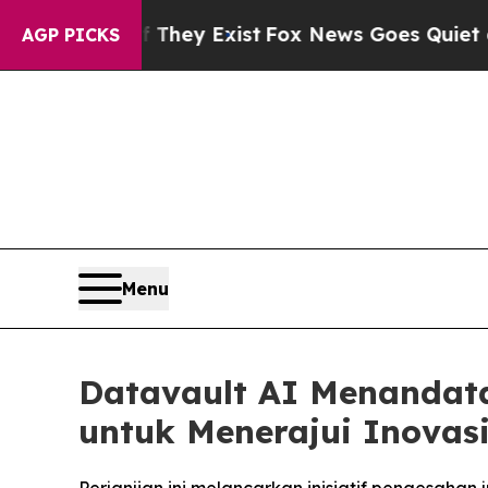
They Exist
Fox News Goes Quiet as 'Maga Media P
AGP PICKS
Menu
Datavault AI Menandat
untuk Menerajui Inovas