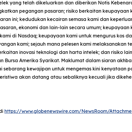
ek yang telah dikeluarkan dan diberikan Notis Kebenara
katkan pegangan pasaran; risiko berkaitan keupayaan ka
siaran ini; kedudukan kecairan semasa kami dan keper
asaran, ekonomi dan lain-lain secara umum; keupayaan k
ami di Nasdaq; keupayaan kami untuk mengurus kos dan 
ngan kami; sejauh mana pelesen kami melaksanakan tek
rkaitan inovasi teknologi dan harta intelek; dan risiko l
n Bursa Amerika Syarikat. Maklumat dalam siaran akhbar
nyai sebarang kewajipan untuk mengemas kini kenyataan
eristiwa akan datang atau sebaliknya kecuali jika dike
di
https://www.globenewswire.com/NewsRoom/Attachme