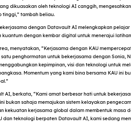
, yang dikuasakan oleh teknologi AI canggih, mengesahka
 tinggi,” tambah beliau.
Bekerjasama dengan Datavault AI melengkapkan pelaja
antum dengan kembar digital untuk menerajui latihan 
 Korea, menyatakan, “Kerjasama dengan KAU mempercep
 satu penghormatan untuk bekerjasama dengan Sonia, N
menggabungkan kepimpinan, visi dan teknologi untuk me
angkasa. Momentum yang kami bina bersama KAU ini buk
al.”
t AI, berkata, “Kami amat berbesar hati untuk bekerjas
rak ini bukan sahaja memajukan sistem kelayakan pengecam
kan kekuatan kerjasama global dalam membentuk masa de
an teknologi berpaten Datavault AI, kami sedang mem