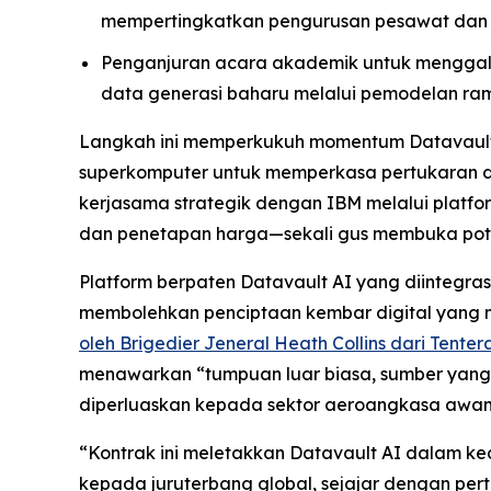
mempertingkatkan pengurusan pesawat dan 
Penganjuran acara akademik untuk menggal
data generasi baharu melalui pemodelan ra
Langkah ini memperkukuh momentum Datavault A
superkomputer untuk memperkasa pertukaran dat
kerjasama strategik dengan IBM melalui platfo
dan penetapan harga—sekali gus membuka potens
Platform berpaten Datavault AI yang diinteg
membolehkan penciptaan kembar digital yang men
oleh Brigedier Jeneral Heath Collins dari Tente
menawarkan “tumpuan luar biasa, sumber yang
diperluaskan kepada sektor aeroangkasa awam 
“Kontrak ini meletakkan Datavault AI dalam 
kepada juruterbang global, sejajar dengan per