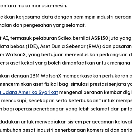
antara muka manusia-mesin.
akkan kerjasama data dengan pemimpin industri aeroan
malan dan pengesahan yang selamat.
I, termasuk pelaburan Scilex bernilai AS$150 juta yan
a bebas (IDE), Aset Dunia Sebenar (RWA) dan pasaran ke
rm WatsonX, yang bertujuan merevolusikan perkongsian d
i aset kekal yang boleh dimanfaatkan untuk menjana nil
rasikan dengan IBM WatsonX memperkasakan pertukaran d
cerminkan aset fizikal bagi simulasi prestasi senjata y
ra Udara Amerika Syarikat
mengenai peranan kembar digital
 mencukupi, kecekapan serta keterbukaan” untuk mempe
bagi operasi penerbangan yang lebih selamat dan pinta
kedudukan untuk menyediakan sistem pengecaman kelayak
tumbuhan pesat industri penerbangan komersial dan peri