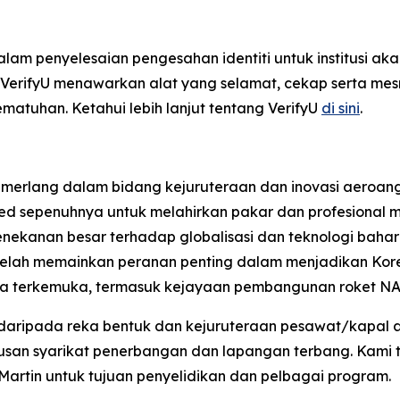
am penyelesaian pengesahan identiti untuk institusi aka
, VerifyU menawarkan alat yang selamat, cekap serta m
tuhan. Ketahui lebih lanjut tentang VerifyU
di sini
.
cemerlang dalam bidang kejuruteraan dan inovasi aeroan
ted sepenuhnya untuk melahirkan pakar dan profesional 
nekanan besar terhadap globalisasi dan teknologi baha
 telah memainkan peranan penting dalam menjadikan Ko
asa terkemuka, termasuk kejayaan pembangunan roket N
 daripada reka bentuk dan kejuruteraan pesawat/kapal 
usan syarikat penerbangan dan lapangan terbang. Kami t
 Martin untuk tujuan penyelidikan dan pelbagai program.