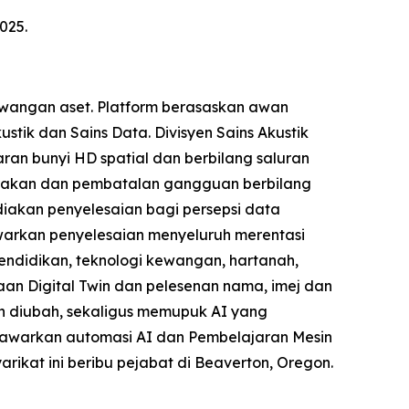
025.
ewangan aset. Platform berasaskan awan
stik dan Sains Data. Divisyen Sains Akustik
an bunyi HD spatial dan berbilang saluran
gerakan dan pembatalan gangguan berbilang
iakan penyelesaian bagi persepsi data
arkan penyelesaian menyeluruh merentasi
 pendidikan, teknologi kewangan, hartanah,
an Digital Twin dan pelesenan nama, imej dan
h diubah, sekaligus memupuk AI yang
enawarkan automasi AI dan Pembelajaran Mesin
arikat ini beribu pejabat di Beaverton, Oregon.