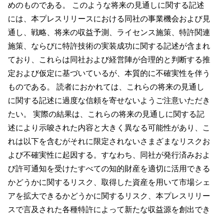
めのものである。 このような将来の見通しに関する記述
には、本プレスリリースにおける同社の事業機会および見
通し、戦略、将来の収益予測、ライセンス施策、特許関連
施策、ならびに特許技術の実装成功に関する記述が含まれ
ており、これらは同社および経営陣が合理的と判断する推
定および仮定に基づいているが、本質的に不確実性を伴う
ものである。 読者におかれては、これらの将来の見通し
に関する記述に過度な信頼を寄せないようご注意いただき
たい。 実際の結果は、これらの将来の見通しに関する記
述により示唆された内容と大きく異なる可能性があり、こ
れは以下を含むがそれに限定されないさまざまなリスクお
よび不確実性に起因する。すなわち、同社が発行済みおよ
び許可通知を受けたすべての知的財産を適切に活用できる
かどうかに関するリスク、取得した資産を用いて市場シェ
アを拡大できるかどうかに関するリスク、本プレスリリー
スで言及された各種特許によって新たな収益源を創出でき