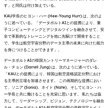
す」と同氏は付け加えている。
KAU学長のヒヨン・ハー (Hee-Young Hurr) は、次のよ
うに述べている。「データボルトAIとの提携により、量
子コンピューティングとデジタルツインを融合させて、安
全で革新的なトレーニングを他に先駆けて開発すること
で、学生は航空宇宙分野のデータ主導の未来に向けた能力
を身につけることができます」。
データボルトAIの韓国カントリーマネージャーのダレ
ル・チョン (Darrell Jung) は、次のように述べている。
「KAUとの提携により、韓国は航空資格認定分野におけ
る主導的立場を加速させます。 この画期的な提携におい
て、ソニア (Sonia)、ネイト (Nate)、そしてヒヨン・ハ
ー学長と共に働けることを光栄に思います。 私たちは協
力して、リーダーシップ、ビジョン、テクノロジーを融合
させ、データボルトAIを航空宇宙分野の資格認定とイノ