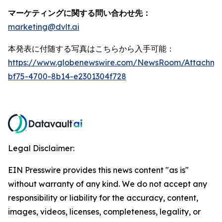
マーケティングに関する問い合わせ先：
marketing@dvlt.ai
本発表に付随する写真はこちらから入手可能：
https://www.globenewswire.com/NewsRoom/Attachm
bf75-4700-8b14-e2301304f728
Legal Disclaimer:
EIN Presswire provides this news content "as is"
without warranty of any kind. We do not accept any
responsibility or liability for the accuracy, content,
images, videos, licenses, completeness, legality, or