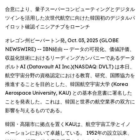
合意により、量子スーパーコンピューティングとデジタル
ツインを活用した次世代航空に向けた韓国初のデジタルパ
イロット確認イニシアチブをローンチ
オレゴン州ビーバートン発, Oct. 03, 2025 (GLOBE
NEWSWIRE) -- IBN経由 -- データの可視化、価値評価、
収益化技術におけるリーディングカンパニーであるデータ
ボルトAI (Datavault AI Inc.)(NASDAQ: DVLT) は本日、
航空宇宙分野の資格認定における教育、研究、国際協力を
推進することを目的とした、韓国航空宇宙大学 (Korea
Aerospace University, KAU) との基本合意書に署名した
ことを発表した。これは、韓国と世界の航空業界の双方に
影響を与えるものである。
韓国・高陽市に拠点を置くKAUは、航空宇宙工学とイノ
ベーションにおいて卓越している。 1952年の設立以来、