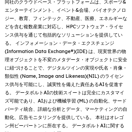
同社のクラウドベース・プラットフォームは、スポーツ&
エンターテインメント、イベント&会場、バイオテクノロ
ジー、教育、フィンテック、不動産、医療、エネルギーな
どを含む複数産業に対応し、HPCソフトウェア・ライセ
ンス供与を通じて包括的なソリューションを提供してい
る。 インフォメーション・データ・エクスチェンジ
(Information Data Exchange®)(IDE) は、現実世界の物
理オブジェクトを不変のメタデータ・オブジェクトに安全
に紐づけることで、デジタルツインの実現や氏名・肖像・
類似性 (Name, Image and Likeness)(NIL) のライセン
ス供与を可能にし、誠実性を備えた責任あるAIを促進す
る。 データボルトAIの技術スイートは完全にカスタマイ
ズ可能であり、AIおよび機械学習 (ML) の自動化、サード
パーティ統合、詳細な分析とデータ、マーケティングの自
動化、広告モニタリングを提供している。 本社はオレゴ
ン州ビーバートンに所在する。 データボルトAIに関する