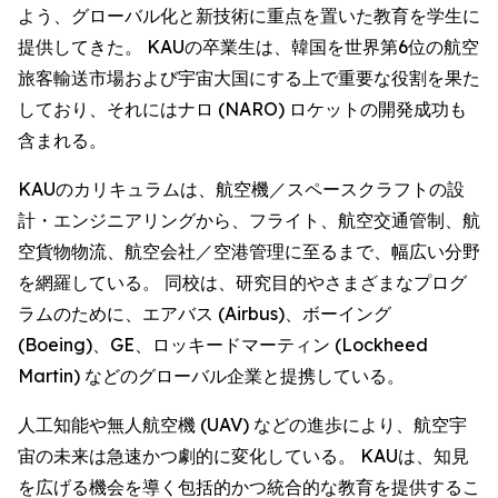
よう、グローバル化と新技術に重点を置いた教育を学生に
提供してきた。 KAUの卒業生は、韓国を世界第6位の航空
旅客輸送市場および宇宙大国にする上で重要な役割を果た
しており、それにはナロ (NARO) ロケットの開発成功も
含まれる。
KAUのカリキュラムは、航空機／スペースクラフトの設
計・エンジニアリングから、フライト、航空交通管制、航
空貨物物流、航空会社／空港管理に至るまで、幅広い分野
を網羅している。 同校は、研究目的やさまざまなプログ
ラムのために、エアバス (Airbus)、ボーイング
(Boeing)、GE、ロッキードマーティン (Lockheed
Martin) などのグローバル企業と提携している。
人工知能や無人航空機 (UAV) などの進歩により、航空宇
宙の未来は急速かつ劇的に変化している。 KAUは、知見
を広げる機会を導く包括的かつ統合的な教育を提供するこ