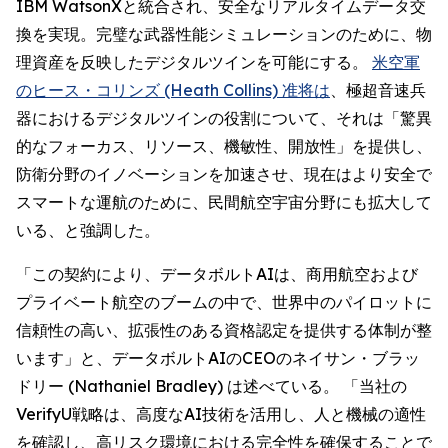
IBM WatsonXと統合され、安全なリアルタイムデータ交
換を実現。完璧な武器性能シミュレーションのために、物
理資産を反映したデジタルツインを可能にする。
米空軍
のヒース・コリンズ (Heath Collins) 准将は
、極超音速兵
器におけるデジタルツインの役割について、それは「驚異
的なフォーカス、リソース、機敏性、開放性」を提供し、
防衛分野のイノベーションを加速させ、現在はより安全で
スマートな運航のために、民間航空宇宙分野にも拡大して
いる、と強調した。
「この契約により、データボルトAIは、商用航空および
プライベート航空のブームの中で、世界中のパイロットに
信頼性の高い、拡張性のある資格認定を提供する体制が整
います」と、データボルトAIのCEOのネイサン・ブラッ
ドリー (Nathaniel Bradley) は述べている。 「当社の
VerifyU戦略は、高度なAI技術を活用し、人と機械の適性
を確認し、高リスク環境における完全性を確保することで