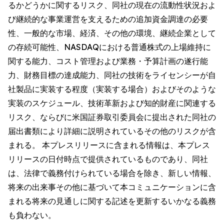
るかどうかに関するリスク、同社の現在の流動性状況およ
び継続的な事業運営を支えるための追加資金調達の必要
性、一般的な市場、経済、その他の環境、継続企業として
の存続可能性、NASDAQにおける普通株式の上場維持に
関する能力、コスト管理および業務・予算計画の遂行能
力、財務目標の達成能力、同社の技術をライセンシーが自
社製品に実装する程度（実装する場合）およびそのような
実装のスケジュール、技術革新および知的財産に関連する
リスク、ならびに米国証券取引委員会に提出された同社の
届出書類により詳細に説明されているその他のリスクが含
まれる。 本プレスリリースに含まれる情報は、本プレス
リリースの日付時点で提供されているものであり、同社
は、法律で義務付けられている場合を除き、新しい情報、
将来の出来事その他に基づいて本コミュニケーションに含
まれる将来の見通しに関する記述を更新するいかなる義務
も負わない。