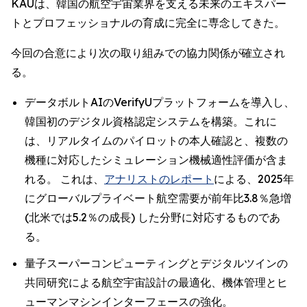
KAUは、韓国の航空宇宙業界を支える未来のエキスパー
トとプロフェッショナルの育成に完全に専念してきた。
今回の合意により次の取り組みでの協力関係が確立され
る。
データボルトAIのVerifyUプラットフォームを導入し、
韓国初のデジタル資格認定システムを構築。これに
は、リアルタイムのパイロットの本人確認と、複数の
機種に対応したシミュレーション機械適性評価が含ま
れる。 これは、
アナリストのレポート
による、2025年
にグローバルプライベート航空需要が前年比3.8％急増
(北米では5.2％の成長) した分野に対応するものであ
る。
量子スーパーコンピューティングとデジタルツインの
共同研究による航空宇宙設計の最適化、機体管理とヒ
ューマンマシンインターフェースの強化。