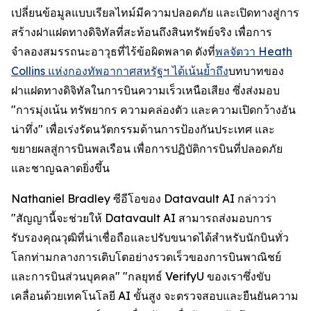
เปลี่ยนข้อมูลแบบเรียลไทม์มีความปลอดภัย และเปิดทางสู่การ
สร้างฝาแฝดทางดิจิทัลที่สะท้อนถึงสินทรัพย์จริง เพื่อการ
จำลองสมรรถนะอาวุธที่ไร้ข้อผิดพลาด ดังที่
พลจัตวา Heath
Collins แห่งกองทัพอากาศสหรัฐฯ ได้เน้นย้ำถึง
บทบาทของ
ฝาแฝดทางดิจิทัลในการบินความเร็วเหนือเสียง ซึ่งส่งมอบ
"การมุ่งเน้น ทรัพยากร ความคล่องตัว และความเปิดกว้างอัน
น่าทึ่ง" เพื่อเร่งรัดนวัตกรรมด้านการป้องกันประเทศ และ
ขยายผลสู่การบินพลเรือน เพื่อการปฏิบัติการบินที่ปลอดภัย
และชาญฉลาดยิ่งขึ้น
Nathaniel Bradley ซีอีโอของ Datavault AI กล่าวว่า
"สัญญานี้จะช่วยให้ Datavault AI สามารถส่งมอบการ
รับรองคุณวุฒิที่น่าเชื่อถือและปรับขนาดได้สำหรับนักบินทั่ว
โลกท่ามกลางการเติบโตอย่างรวดเร็วของการบินพาณิชย์
และการบินส่วนบุคคล" "กลยุทธ์ VerifyU ของเราซึ่งขับ
เคลื่อนด้วยเทคโนโลยี AI ขั้นสูง จะตรวจสอบและยืนยันความ