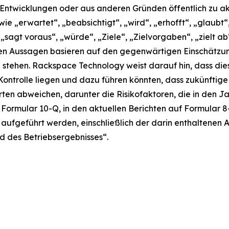
Entwicklungen oder aus anderen Gründen öffentlich zu akt
„erwartet“, „beabsichtigt“, „wird“, „erhofft“, „glaubt“, „
, „sagt voraus“, „würde“, „Ziele“, „Zielvorgaben“, „zielt ab
eten Aussagen basieren auf den gegenwärtigen Einschä
g stehen. Rackspace Technology weist darauf hin, dass di
Kontrolle liegen und dazu führen könnten, dass zukünftige
en abweichen, darunter die Risikofaktoren, die in den J
 Formular 10-Q, in den aktuellen Berichten auf Formular 8
fgeführt werden, einschließlich der darin enthaltenen Ab
d des Betriebsergebnisses“.