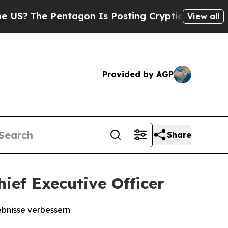
 Pentagon Is Posting Cryptic Biblical Messages 
View all
Provided by AGP
Share
ef Executive Officer
ebnisse verbessern