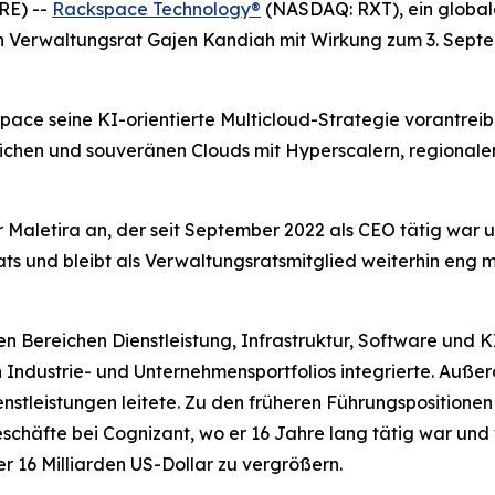
RE) --
Rackspace Technology®
(NASDAQ: RXT), ein global
n Verwaltungsrat Gajen Kandiah mit Wirkung zum 3. Septe
pace seine KI-orientierte Multicloud-Strategie vorantrei
tlichen und souveränen Clouds mit Hyperscalern, regiona
 Maletira an, der seit September 2022 als CEO tätig war u
ats und bleibt als Verwaltungsratsmitglied weiterhin eng
 Bereichen Dienstleistung, Infrastruktur, Software und KI
in Industrie- und Unternehmensportfolios integrierte. Auß
ienstleistungen leitete. Zu den früheren Führungsposition
schäfte bei Cognizant, wo er 16 Jahre lang tätig war und
r 16 Milliarden US-Dollar zu vergrößern.