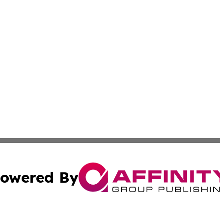
owered By
ubmit Press Release
Terms & Conditions
Copyright/DMCA