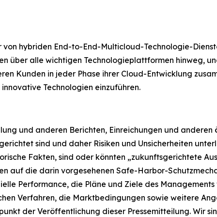
er von hybriden End-to-End-Multicloud-Technologie-Diens
 über alle wichtigen Technologieplattformen hinweg, u
nseren Kunden in jeder Phase ihrer Cloud-Entwicklung zus
 innovative Technologien einzuführen.
lung und anderen Berichten, Einreichungen und anderen öf
richtet sind und daher Risiken und Unsicherheiten unterl
ische Fakten, sind oder könnten „zukunftsgerichtete Auss
uen auf die darin vorgesehenen Safe-Harbor-Schutzmecha
zielle Performance, die Pläne und Ziele des Managements 
chen Verfahren, die Marktbedingungen sowie weitere Ange
tpunkt der Veröffentlichung dieser Pressemitteilung. Wir sin