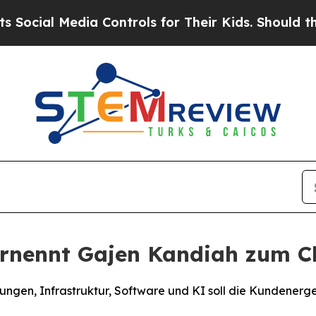
Media Controls for Their Kids. Should the US?
The
rnennt Gajen Kandiah zum Chi
ungen, Infrastruktur, Software und KI soll die Kundenerg