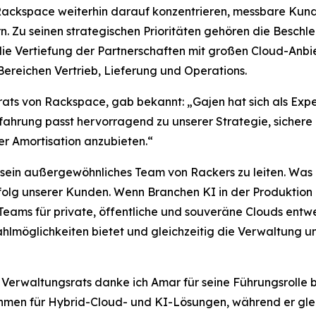
 Rackspace weiterhin darauf konzentrieren, messbare Ku
efern. Zu seinen strategischen Prioritäten gehören die Besc
ie Vertiefung der Partnerschaften mit großen Cloud-Anb
ereichen Vertrieb, Lieferung und Operations.
ats von Rackspace, gab bekannt: „Gajen hat sich als Exper
rfahrung passt hervorragend zu unserer Strategie, sichere
rer Amortisation anzubieten.“
 sein außergewöhnliches Team von Rackers zu leiten. Was m
olg unserer Kunden. Wenn Branchen KI in der Produktion e
Teams für private, öffentliche und souveräne Clouds entwe
hlmöglichkeiten bietet und gleichzeitig die Verwaltung u
erwaltungsrats danke ich Amar für seine Führungsrolle b
ehmen für Hybrid-Cloud- und KI-Lösungen, während er gleic