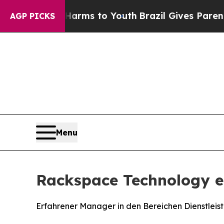
bate Harms to Youth
Brazil Gives Parents Social 
AGP PICKS
Menu
Rackspace Technology e
Erfahrener Manager in den Bereichen Dienstleist