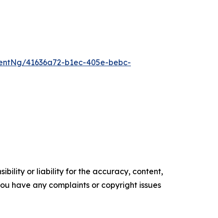
entNg/41636a72-b1ec-405e-bebc-
ility or liability for the accuracy, content,
f you have any complaints or copyright issues