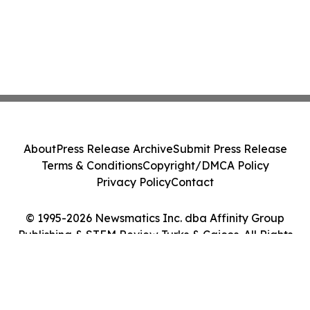
About
Press Release Archive
Submit Press Release
Terms & Conditions
Copyright/DMCA Policy
Privacy Policy
Contact
© 1995-2026 Newsmatics Inc. dba Affinity Group
Publishing & STEM Review Turks & Caicos. All Rights
Reserved.
Cookie Settings / Your Privacy Choices