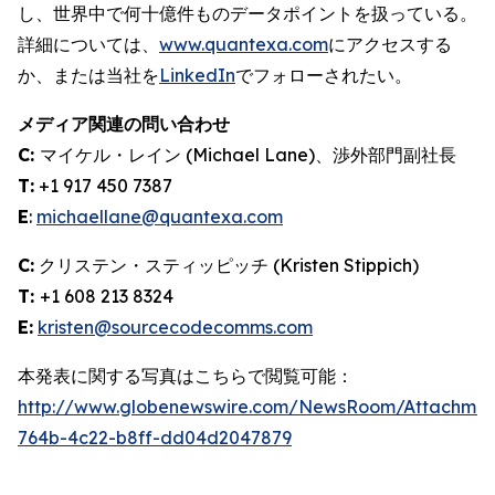
し、世界中で何十億件ものデータポイントを扱っている。
詳細については、
www.quantexa.com
にアクセスする
か、または当社を
LinkedIn
でフォローされたい。
メディア関連の問い合わせ
C:
マイケル・レイン (Michael Lane)、渉外部門副社長
T:
+1 917 450 7387
E
:
michaellane@quantexa.com
C:
クリステン・スティッピッチ (Kristen Stippich)
T:
+1 608 213 8324
E:
kristen@sourcecodecomms.com
本発表に関する写真はこちらで閲覧可能：
http://www.globenewswire.com/NewsRoom/Attachme
764b-4c22-b8ff-dd04d2047879