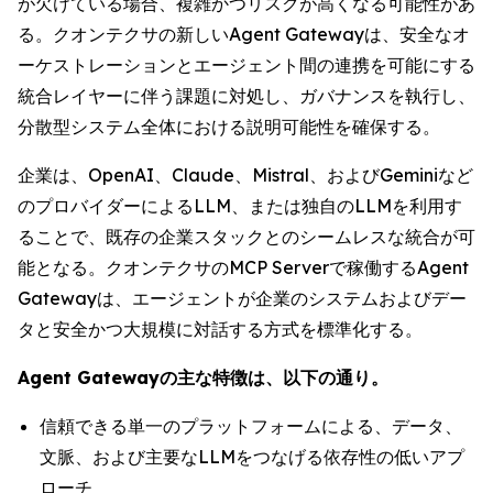
が欠けている場合、複雑かつリスクが高くなる可能性があ
る。クオンテクサの新しいAgent Gatewayは、安全なオ
ーケストレーションとエージェント間の連携を可能にする
統合レイヤーに伴う課題に対処し、ガバナンスを執行し、
分散型システム全体における説明可能性を確保する。
企業は、OpenAI、Claude、Mistral、およびGeminiなど
のプロバイダーによるLLM、または独自のLLMを利用す
ることで、既存の企業スタックとのシームレスな統合が可
能となる。クオンテクサのMCP Serverで稼働するAgent
Gatewayは、エージェントが企業のシステムおよびデー
タと安全かつ大規模に対話する方式を標準化する。
Agent Gatewayの主な特徴は、以下の通り。
信頼できる単一のプラットフォームによる、データ、
文脈、および主要なLLMをつなげる依存性の低いアプ
ローチ